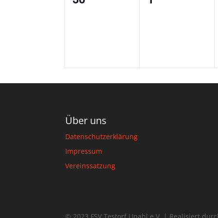
Veranstaltungen,
Veranstaltun
Über uns
Datenschutzerklärung
Impressum
Vereinssatzung
© 2023 FSV Testorf Upahl e.V. | Realisiert dur