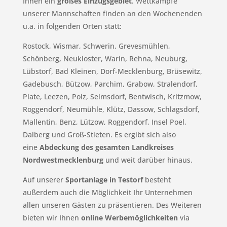
Ihnen ein
großes Einzugsgebiet
. Wettkämpfe
unserer Mannschaften finden an den Wochenenden
u.a. in folgenden Orten statt:
Rostock, Wismar, Schwerin, Grevesmühlen,
Schönberg, Neukloster, Warin, Rehna, Neuburg,
Lübstorf, Bad Kleinen, Dorf-Mecklenburg, Brüsewitz,
Gadebusch, Bützow, Parchim, Grabow, Stralendorf,
Plate, Leezen, Polz, Selmsdorf, Bentwisch, Kritzmow,
Roggendorf, Neumühle, Klütz, Dassow, Schlagsdorf,
Mallentin, Benz, Lützow, Roggendorf, Insel Poel,
Dalberg und Groß-Stieten. Es ergibt sich also
eine
Abdeckung des gesamten Landkreises
Nordwestmecklenburg
und weit darüber hinaus.
Auf unserer
Sportanlage in Testorf
besteht
außerdem auch die Möglichkeit Ihr Unternehmen
allen unseren Gästen zu präsentieren. Des Weiteren
bieten wir Ihnen
online Werbemöglichkeiten
via