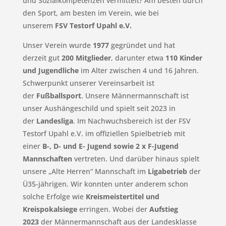
und Sozialkompetenzen vermittelt? Am besten durch
den Sport, am besten im Verein, wie bei
unserem
FSV Testorf Upahl e.V.
Unser Verein wurde
1977
gegründet und hat
derzeit
gut
200 Mitglieder
, darunter etwa
110
Kinder
und Jugendliche
im Alter zwischen 4 und 16 Jahren.
Schwerpunkt unserer Vereinsarbeit ist
der
Fußballsport
. Unsere Männermannschaft ist
unser Aushängeschild und spielt seit 2023 in
der
Landesliga
. Im Nachwuchsbereich ist der FSV
Testorf Upahl e.V. im offiziellen Spielbetrieb mit
einer
B-, D- und E- Jugend
sowie 2 x F-Jugend
Mannschaften
vertreten. Und darüber hinaus spielt
unsere „Alte Herren“ Mannschaft im
Ligabetrieb
der
Ü35-jährigen. Wir konnten unter anderem schon
solche Erfolge wie
Kreismeistertitel und
Kreispokalsiege
erringen. Wobei der
Aufstieg
2023
der Männermannschaft aus der Landesklasse