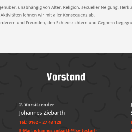
enüber, unabhängig von Alter, Religion, sexueller Neigung, Herkun
Aktivitäten lehnen wir mit aller Konsequenz ab.
rderern und Freunden, den Schiedsrichtern und Gegnern begegne
Vorstand
2. Vorsitzender
Johannes Ziebarth
Tel.: 0162 – 27 43 128
E-Mail: johannes.ziebarth@fsv-testorf-