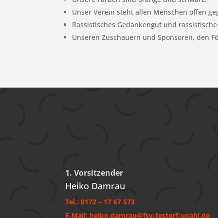
Unser Verein steht allen Menschen offen geg
Rassistisches Gedankengut und rassistische 
Unseren Zuschauern und Sponsoren, den Fö
1. Vorsitzender
Heiko Damrau
Tel.: 0172 – 17 67 573
E-Mail: heiko.damrau@fsv-testorf-upahl.de