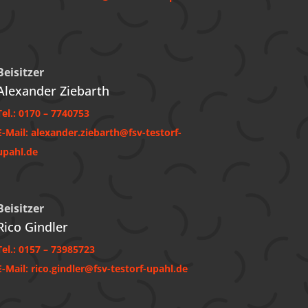
Beisitzer
Alexander Ziebarth
Tel.: 0170 – 7740753
E-Mail:
alexander.ziebarth@fsv-testorf-
upahl.de
Beisitzer
Rico Gindler
Tel.: ‭0157 – 73985723‬
E-Mail:
rico.gindler@fsv-testorf-upahl.de