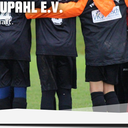
UPAHL E.V.
aft.