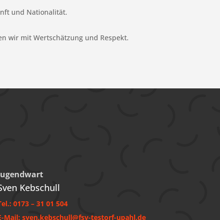
ft und Nationalität.
n wir mit Wertschätzung und Respekt.
Jugendwart
Sven Kebschull
Tel.: 0173 – 31 01 504
E-Mail: sven.kebschull@fsv-testorf-upahl.de