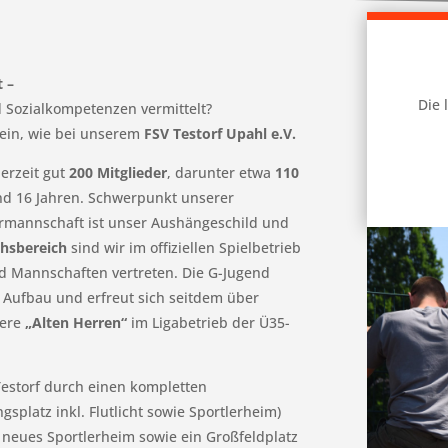
t –
Die 
 Sozialkompetenzen vermittelt?
ein, wie bei unserem
FSV Testorf Upahl e.V.
erzeit gut
200 Mitglieder
, darunter etwa
110
nd 16 Jahren. Schwerpunkt unserer
rmannschaft ist unser Aushängeschild und
hsbereich
sind wir im offiziellen Spielbetrieb
end Mannschaften vertreten. Die G-Jugend
m Aufbau und erfreut sich seitdem über
sere
„Alten Herren“
im Ligabetrieb der Ü35-
Testorf durch einen kompletten
gsplatz inkl. Flutlicht sowie Sportlerheim)
 neues Sportlerheim sowie ein Großfeldplatz